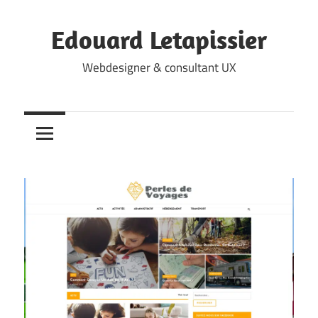
Skip
to
Edouard Letapissier
content
Webdesigner & consultant UX