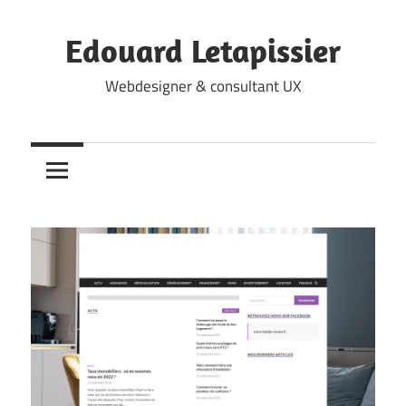
Skip
to
Edouard Letapissier
content
Webdesigner & consultant UX