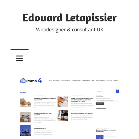
Skip
to
Edouard Letapissier
content
Webdesigner & consultant UX