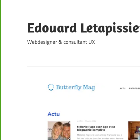
Skip
to
content
Edouard Letapissie
Webdesigner & consultant UX