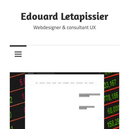
Skip
to
Edouard Letapissier
content
Webdesigner & consultant UX